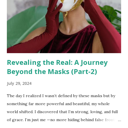
vast concept that we will not discuss in this article. Today,
we will focus on five higher-dimensional Chakras that help
awaken us to the quantum world and ascend beyond our
physical existence. You can learn and expand your
consciousness and presence in this Universe. Even thoug...
Revealing the Real: A Journey
Beyond the Masks (Part-2)
July 29, 2024
The day I realized I wasn’t defined by these masks but by
something far more powerful and beautiful, my whole
world shifted. I discovered that I’m strong, loving, and full
of grace. I’m just me —no more hiding behind false fronts. I
decided to walk this red road with nothing but my true self