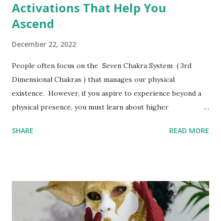
Activations That Help You
Ascend
December 22, 2022
People often focus on the Seven Chakra System ( 3rd
Dimensional Chakras ) that manages our physical
existence. However, if you aspire to experience beyond a
physical presence, you must learn about higher
dimensional chakras that can help you ascend
SHARE
READ MORE
metaphysically and guide you in your spiritual awakening.
According to the Ministry of Ayush, Government of India ,
the human body consists of 72000 Nadis (channels through
which the Prana flows in our subtle body). Talking about
the Chakras, our Yog Sutras have mentioned about 114
Chakras in the human body. Activating these Chakras and
understanding the depth of Ayurveda and Yog Sutras is a